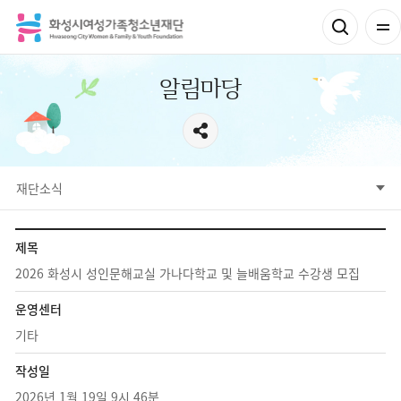
알림마당
서브메뉴
재단소식
공지사항
채용정보
공고정보
알림마당
재단소식
참여공간
제목
2026 화성시 성인문해교실 가나다학교 및 늘배움학교 수강생 모집
운영센터
기타
작성일
2026년 1월 19일 9시 46분