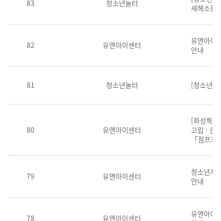
83
청소년놀터
새해소원
유앤아이센
82
유앤아이센터
안내
81
청소년놀터
[청소년놀
[화성특례시
80
유앤아이센터
고립 · 은
「점프프
청소년자율
79
유앤아이센터
안내
유앤아이센
78
유앤아이센터