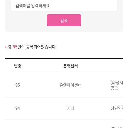
검색
총
95
건이 등록되어있습니다.
*
번호
운영센터
알림마당 게시판 목록 : 글번호, 운영센터, 제목, 첨부파일, 등록일, 조회수
[화성시청
95
유앤아이센터
공고
94
기타
청년인재D