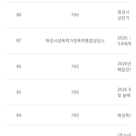
화성시 평
88
기타
상반기 하
2026. 3.
87
화성시성폭력가정폭력통합상담소
3.8세계
2026년
86
기타
배달강좌」
2026 
85
기타
및 늘배움
84
기타
화성특례시
[청소년놀