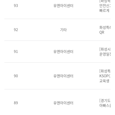
[화성특례
93
유앤아이센터
안전신고,
빠르게 신
화성특례시
92
기타
QR
[화성시청
91
유앤아이센터
운영일정 
[화성특례시
90
유앤아이센터
KSOP(교
교육생 모
[경기도여성
89
유앤아이센터
아빠스쿨'