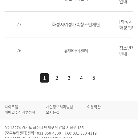
안내
[화성시청소
77
화성시여성가족청소년재단
화성특례시
청소년자율
76
유앤아이센터
안내
1
2
3
4
5
사이트맵
개인정보처리방침
이용약관
이메일수집거부정책
오시는길
우) 18274 경기도 화성시 만세구 남양읍 시청로 155
(모두누림센터)전화 : 031-350-4300 FAX: 031-350-4319