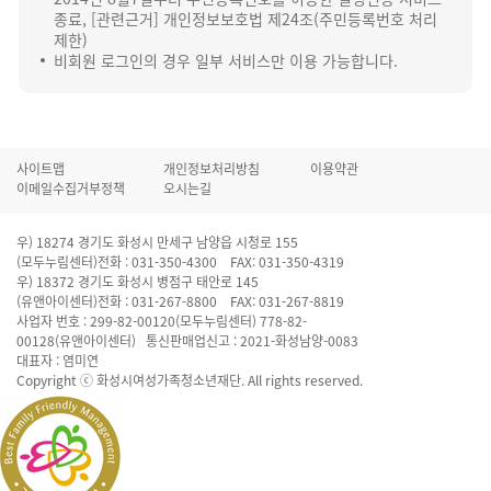
종료, [관련근거] 개인정보보호법 제24조(주민등록번호 처리
제한)
비회원 로그인의 경우 일부 서비스만 이용 가능합니다.
사이트맵
개인정보처리방침
이용약관
이메일수집거부정책
오시는길
우) 18274 경기도 화성시 만세구 남양읍 시청로 155
(모두누림센터)전화 : 031-350-4300 FAX: 031-350-4319
우) 18372 경기도 화성시 병점구 태안로 145
(유앤아이센터)전화 : 031-267-8800 FAX: 031-267-8819
사업자 번호 : 299-82-00120(모두누림센터) 778-82-
00128(유앤아이센터) 통신판매업신고 : 2021-화성남양-0083
대표자 : 염미연
Copyright ⓒ 화성시여성가족청소년재단. All rights reserved.