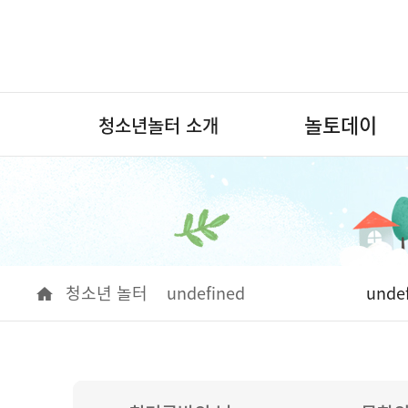
놀토데이
청소년놀터 소개
청소년 놀터
undefined
unde
청소년놀터 소개
놀토데이
자유공간
알림마당
대관안내