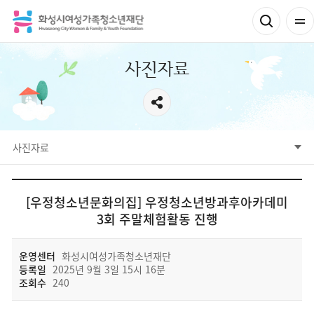
사진자료
서브메뉴
사진자료
웹진
보도자료
사진자료
영상자료
[우정청소년문화의집] 우정청소년방과후아카데미
3회 주말체험활동 진행
운영센터
화성시여성가족청소년재단
등록일
2025년 9월 3일 15시 16분
조회수
240
재단에 바랍니다 상세